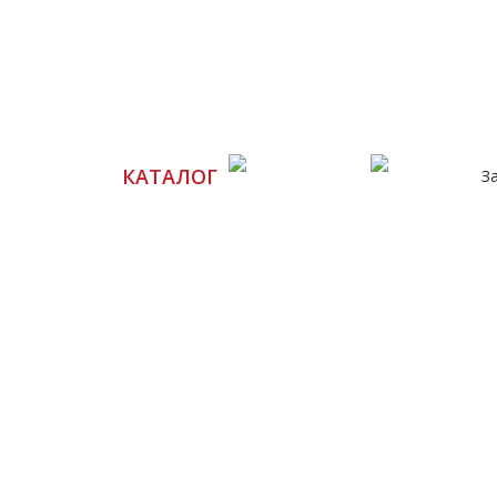
А 0002
УД 0018
КАТАЛОГ
З