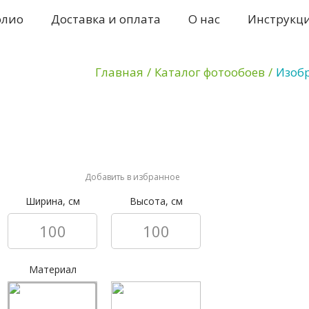
олио
Доставка и оплата
О нас
Инструкц
Главная
/
Каталог фотообоев
/
Изоб
Добавить в избранное
Ширина, см
Высота, см
Материал