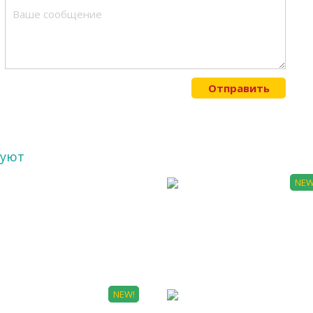
Отправить
суют
NEW
 0001
Л 0001
NEW!