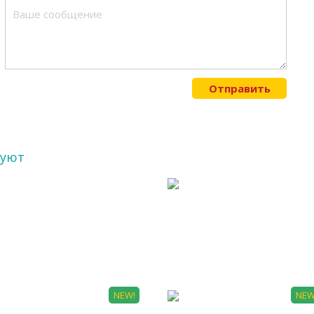
Отправить
суют
Х 0063
ЖИВ 0005
NEW!
NEW