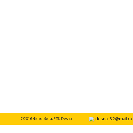
desna-32@mail.ru
©2016 Фотообои. РПК Desna